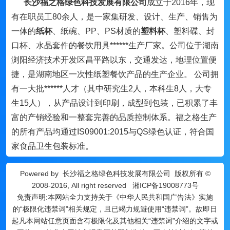
长沙福之格绿色科技发展有限公司
成立于2016年，现
有在职员工80余人，是一家集研发、设计、生产、销售为
一体的
纸杯
、纸碗、PP、PS材质的
塑料杯
、塑料碟、封
口杯、水晶套件的餐饮用具******生产厂家。公司位于湖南
浏阳经济技术开发区昌平路以东，交通发达，地理位置便
捷，是湖南地区一次性纸塑餐饮产品的生产企业。 公司拥
有一大批******人才（其中研究生2人，本科生8人，大专
生15人），从产品设计到印刷，成型到包装，已积累了丰
富的产销经验和一整套完善的品质控制体系。福之格生产
的所有产品均通过IS09001:2015与QS绿色认证，符合国
家食品卫生包装标准。
Powered by
长沙福之格绿色科技发展有限公司
版权所有 ©
2008-2016, All right reserved
湘ICP备19008773号
免责声明:本网站全力支持关于《中华人民共和国广告法》实施
的“极限化违禁词”相关规定，且已竭力规避使用“违禁词”。故即日
起凡本网站任意页面含有极限化及其他相关“违禁词”介绍的文字或