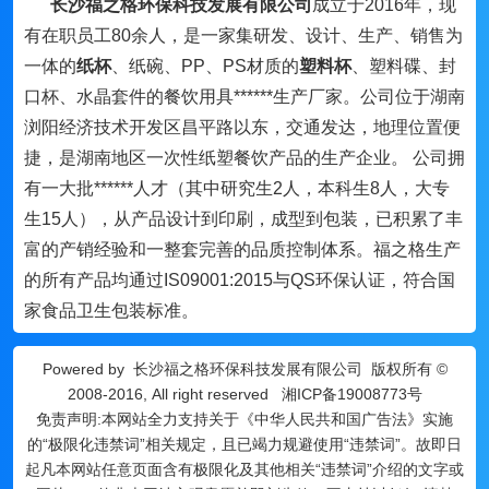
长沙福之格环保科技发展有限公司
成立于2016年，现
有在职员工80余人，是一家集研发、设计、生产、销售为
一体的
纸杯
、纸碗、PP、PS材质的
塑料杯
、塑料碟、封
口杯、水晶套件的餐饮用具******生产厂家。公司位于湖南
浏阳经济技术开发区昌平路以东，交通发达，地理位置便
捷，是湖南地区一次性纸塑餐饮产品的生产企业。 公司拥
有一大批******人才（其中研究生2人，本科生8人，大专
生15人），从产品设计到印刷，成型到包装，已积累了丰
富的产销经验和一整套完善的品质控制体系。福之格生产
的所有产品均通过IS09001:2015与QS环保认证，符合国
家食品卫生包装标准。
Powered by
长沙福之格环保科技发展有限公司
版权所有 ©
2008-2016, All right reserved
湘ICP备19008773号
免责声明:本网站全力支持关于《中华人民共和国广告法》实施
的“极限化违禁词”相关规定，且已竭力规避使用“违禁词”。故即日
起凡本网站任意页面含有极限化及其他相关“违禁词”介绍的文字或