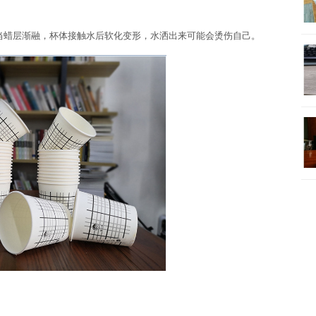
蜡层渐融，杯体接触水后软化变形，水洒出来可能会烫伤自己。