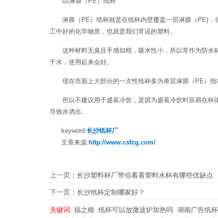
02淋膜（PE）纸杯
淋膜（PE）纸杯就是在纸杯内壁覆盖一层淋膜（PE)，
工中好的化学物质，也就是我们常说的塑料。
这种材料无臭且手感似蜡，吸水性小，所以常作为防水材料使用
于水，使用起来会好。
现在市面上大部分的一次性纸杯多为单层淋膜（PE）纸
所以不建议用于盛装冷饮，是因为盛装冷饮时容易在杯体
导致水洒出。
keyword:
长沙纸杯厂
文章来源:
http://www.csfzg.com/
上一页：
长沙塑料杯厂带你看看塑料水杯有哪些优缺点
下一页：
长沙纸杯定制哪家好？
关键词:
福之格
纸杯可以放微波炉加热吗
湖南广告纸杯