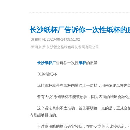
长沙纸杯厂告诉你一次性纸杯的
发布时间: 2020-08-24 08:51:02
新闻来源: 长沙福之格绿色科技发展有限公司
长沙纸杯厂
告诉你一次性
纸杯
的质量
01涂蜡纸杯
涂蜡纸杯就是在纸杯内壁涂上一层蜡，用来隔绝纸杯内部的
曾有人说“涂蜡纸杯不能装热饮，因为表面的蜡层会融化并
这个说法其实不太准确，首先要明确一点的是，正规合格
内是能够排出的。
不过食用蜡的熔点确实较低，在0°-5°之间会比较稳定。