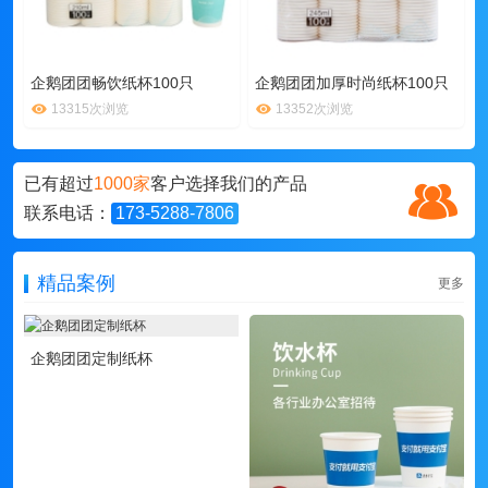
企鹅团团畅饮纸杯100只
企鹅团团加厚时尚纸杯100只
13315次浏览
13352次浏览
已有超过
1000家
客户选择我们的产品
联系电话：
173-5288-7806
精品案例
更多
企鹅团团定制纸杯