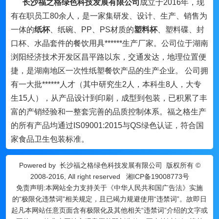
长沙福之格绿色科技发展有限公司
成立于2016年，现
有在职员工80余人，是一家集研发、设计、生产、销售为
一体的
纸杯
、纸碗、PP、PS材质的
塑料杯
、塑料碟、封
口杯、水晶套件的餐饮用具******生产厂家。公司位于湖南
浏阳经济技术开发区昌平路以东，交通发达，地理位置便
捷，是湖南地区一次性纸塑餐饮产品的生产企业。 公司拥
有一大批******人才（其中研究生2人，本科生8人，大专
生15人），从产品设计到印刷，成型到包装，已积累了丰
富的产销经验和一整套完善的品质控制体系。福之格生产
的所有产品均通过IS09001:2015与QS绿色认证，符合国
家食品卫生包装标准。
Powered by
长沙福之格绿色科技发展有限公司
版权所有 ©
2008-2016, All right reserved
湘ICP备19008773号
免责声明:本网站全力支持关于《中华人民共和国广告法》实施
的“极限化违禁词”相关规定，且已竭力规避使用“违禁词”。故即日
起凡本网站任意页面含有极限化及其他相关“违禁词”介绍的文字或