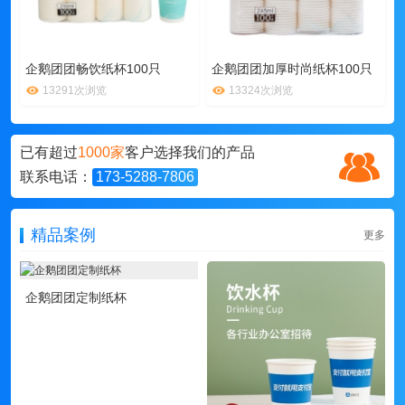
企鹅团团畅饮纸杯100只
企鹅团团加厚时尚纸杯100只
13291次浏览
13324次浏览
已有超过
1000家
客户选择我们的产品
联系电话：
173-5288-7806
精品案例
更多
企鹅团团定制纸杯