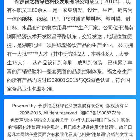
长沙福之格绿色科技发展有限公司
成立于2016年，现
有在职员工80余人，是一家集研发、设计、生产、销售为
一体的
纸杯
、纸碗、PP、PS材质的
塑料杯
、塑料碟、封
口杯、水晶套件的餐饮用具******生产厂家。公司位于湖南
浏阳经济技术开发区昌平路以东，交通发达，地理位置便
捷，是湖南地区一次性纸塑餐饮产品的生产企业。 公司拥
有一大批******人才（其中研究生2人，本科生8人，大专
生15人），从产品设计到印刷，成型到包装，已积累了丰
富的产销经验和一整套完善的品质控制体系。福之格生产
的所有产品均通过IS09001:2015与QS绿色认证，符合国
家食品卫生包装标准。
Powered by
长沙福之格绿色科技发展有限公司
版权所有 ©
2008-2016, All right reserved
湘ICP备19008773号
免责声明:本网站全力支持关于《中华人民共和国广告法》实施
的“极限化违禁词”相关规定，且已竭力规避使用“违禁词”。故即日
起凡本网站任意页面含有极限化及其他相关“违禁词”介绍的文字或