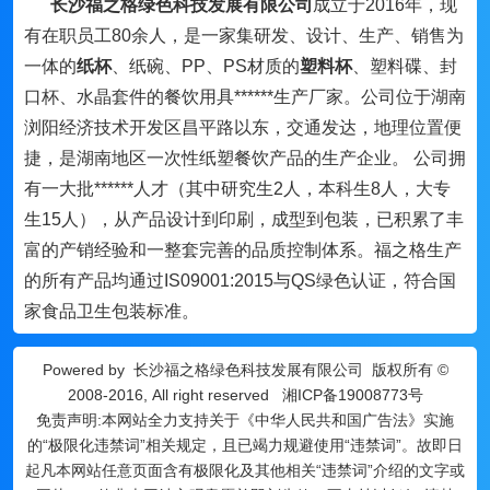
长沙福之格绿色科技发展有限公司
成立于2016年，现
有在职员工80余人，是一家集研发、设计、生产、销售为
一体的
纸杯
、纸碗、PP、PS材质的
塑料杯
、塑料碟、封
口杯、水晶套件的餐饮用具******生产厂家。公司位于湖南
浏阳经济技术开发区昌平路以东，交通发达，地理位置便
捷，是湖南地区一次性纸塑餐饮产品的生产企业。 公司拥
有一大批******人才（其中研究生2人，本科生8人，大专
生15人），从产品设计到印刷，成型到包装，已积累了丰
富的产销经验和一整套完善的品质控制体系。福之格生产
的所有产品均通过IS09001:2015与QS绿色认证，符合国
家食品卫生包装标准。
Powered by
长沙福之格绿色科技发展有限公司
版权所有 ©
2008-2016, All right reserved
湘ICP备19008773号
免责声明:本网站全力支持关于《中华人民共和国广告法》实施
的“极限化违禁词”相关规定，且已竭力规避使用“违禁词”。故即日
起凡本网站任意页面含有极限化及其他相关“违禁词”介绍的文字或