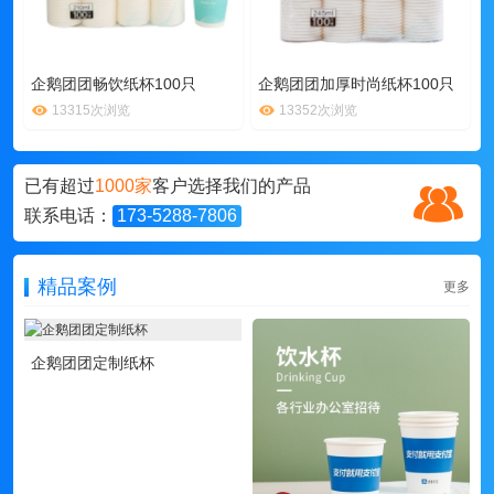
企鹅团团畅饮纸杯100只
企鹅团团加厚时尚纸杯100只
13315次浏览
13352次浏览
已有超过
1000家
客户选择我们的产品
联系电话：
173-5288-7806
精品案例
更多
企鹅团团定制纸杯