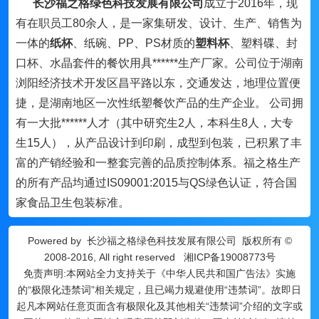
长沙福之格绿色科技发展有限公司
成立于2016年，现
有在职员工80余人，是一家集研发、设计、生产、销售为
一体的
纸杯
、纸碗、PP、PS材质的
塑料杯
、塑料碟、封
口杯、水晶套件的餐饮用具******生产厂家。公司位于湖南
浏阳经济技术开发区昌平路以东，交通发达，地理位置便
捷，是湖南地区一次性纸塑餐饮产品的生产企业。 公司拥
有一大批******人才（其中研究生2人，本科生8人，大专
生15人），从产品设计到印刷，成型到包装，已积累了丰
富的产销经验和一整套完善的品质控制体系。福之格生产
的所有产品均通过IS09001:2015与QS绿色认证，符合国
家食品卫生包装标准。
Powered by
长沙福之格绿色科技发展有限公司
版权所有 ©
2008-2016, All right reserved
湘ICP备19008773号
免责声明:本网站全力支持关于《中华人民共和国广告法》实施
的“极限化违禁词”相关规定，且已竭力规避使用“违禁词”。故即日
起凡本网站任意页面含有极限化及其他相关“违禁词”介绍的文字或