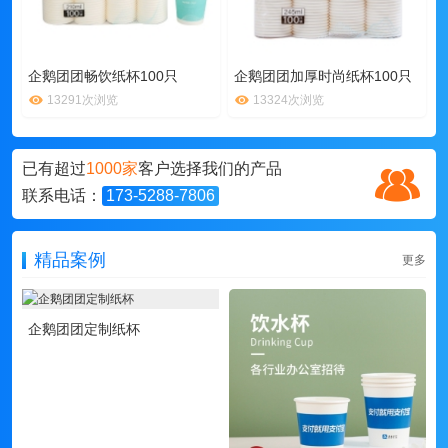
企鹅团团畅饮纸杯100只
企鹅团团加厚时尚纸杯100只
13291次浏览
13324次浏览
已有超过
1000家
客户选择我们的产品
联系电话：
173-5288-7806
精品案例
更多
企鹅团团定制纸杯