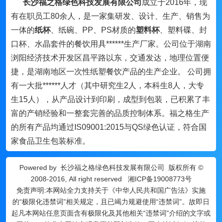
长沙福之格绿色科技发展有限公司
成立于2016年，现
有在职员工80余人，是一家集研发、设计、生产、销售为
一体的
纸杯
、纸碗、PP、PS材质的
塑料杯
、塑料碟、封
口杯、水晶套件的餐饮用具******生产厂家。公司位于湖南
浏阳经济技术开发区昌平路以东，交通发达，地理位置便
捷，是湖南地区一次性纸塑餐饮产品的生产企业。 公司拥
有一大批******人才（其中研究生2人，本科生8人，大专
生15人），从产品设计到印刷，成型到包装，已积累了丰
富的产销经验和一整套完善的品质控制体系。福之格生产
的所有产品均通过IS09001:2015与QS绿色认证，符合国
家食品卫生包装标准。
Powered by
长沙福之格绿色科技发展有限公司
版权所有 ©
2008-2016, All right reserved
湘ICP备19008773号
免责声明:本网站全力支持关于《中华人民共和国广告法》实施
的“极限化违禁词”相关规定，且已竭力规避使用“违禁词”。故即日
起凡本网站任意页面含有极限化及其他相关“违禁词”介绍的文字或