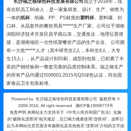
长沙福之格绿色科技发展有限公司
成立于2016年，现
有在职员工80余人，是一家集研发、设计、生产、销售为
一体的
纸杯
、纸碗、PP、PS材质的
塑料杯
、塑料碟、封
口杯、水晶套件的餐饮用具******生产厂家。公司位于湖南
浏阳经济技术开发区昌平路以东，交通发达，地理位置便
捷，是湖南地区一次性纸塑餐饮产品的生产企业。 公司拥
有一大批******人才（其中研究生2人，本科生8人，大专
生15人），从产品设计到印刷，成型到包装，已积累了丰
富的产销经验和一整套完善的品质控制体系。福之格生产
的所有产品均通过IS09001:2015与QS绿色认证，符合国
家食品卫生包装标准。
Powered by
长沙福之格绿色科技发展有限公司
版权所有 ©
2008-2016, All right reserved
湘ICP备19008773号
免责声明:本网站全力支持关于《中华人民共和国广告法》实施
的“极限化违禁词”相关规定，且已竭力规避使用“违禁词”。故即日
起凡本网站任意页面含有极限化及其他相关“违禁词”介绍的文字或