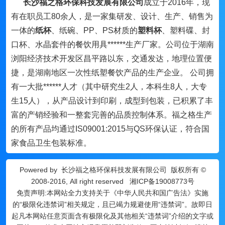
长沙福之格环保科技发展有限公司
成立于2016年，现
有在职员工80余人，是一家集研发、设计、生产、销售为
一体的
纸杯
、纸碗、PP、PS材质的
塑料杯
、塑料碟、封
口杯、水晶套件的餐饮用具******生产厂家。公司位于湖南
浏阳经济技术开发区昌平路以东，交通发达，地理位置便
捷，是湖南地区一次性纸塑餐饮产品的生产企业。 公司拥
有一大批******人才（其中研究生2人，本科生8人，大专
生15人），从产品设计到印刷，成型到包装，已积累了丰
富的产销经验和一整套完善的品质控制体系。福之格生产
的所有产品均通过IS09001:2015与QS环保认证，符合国
家食品卫生包装标准。
Powered by
长沙福之格环保科技发展有限公司
版权所有 ©
2008-2016, All right reserved
湘ICP备19008773号
免责声明:本网站全力支持关于《中华人民共和国广告法》实施
的“极限化违禁词”相关规定，且已竭力规避使用“违禁词”。故即日
起凡本网站任意页面含有极限化及其他相关“违禁词”介绍的文字或