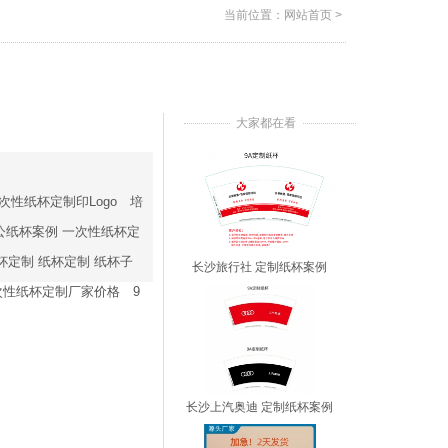
当前位置：
网站首页
>
大家都在看
次性纸杯定制印Logo
培
公纸杯案例 一次性纸杯定
定制 纸杯定制 纸杯子
长沙旅行社 定制纸杯案例
性纸杯定制厂家价格
9
长沙上汽奥迪 定制纸杯案例