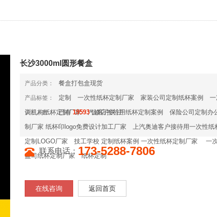
长沙3000ml圆形餐盒
餐盒打包盒现货
产品分类：
定制
一次性纸杯定制厂家
家装公司定制纸杯案例
一
产品标签：
训机构纸杯定制厂家
已有
19593
汽修店接待用纸杯定制案例
位客户关注
保险公司定制办
关注人数：
制厂家 纸杯印logo免费设计加工厂家
上汽奥迪客户接待用一次性纸杯
定制LOGO厂家
技工学校 定制纸杯案例 一次性纸杯定制厂家
一次
173-5288-7806
联系电话：
盎司纸杯定制厂家
纸杯定制
在线咨询
返回首页