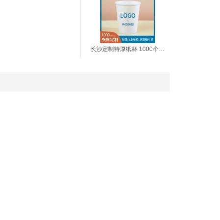
长沙定制特厚纸杯 1000个起订