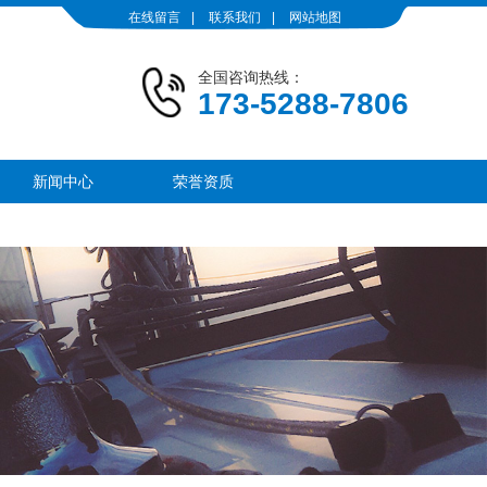
在线留言
|
联系我们
|
网站地图
全国咨询热线：
173-5288-7806
新闻中心
荣誉资质