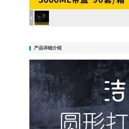
产品详细介绍