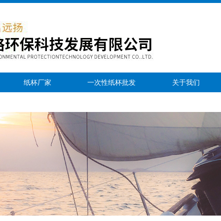
纸杯厂家
一次性纸杯批发
关于我们