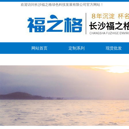
欢迎访问长沙福之格绿色科技发展有限公司官方网站！
网站首页
定制系列
现货批发
在线留言
联系我们