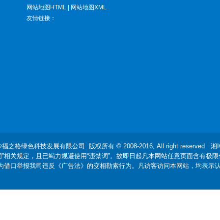
网站地图HTML
|
网站地图XML
友情链接：
沙福之格绿色科技发展有限公司
版权所有 © 2008-2016, All right reserved
湘I
词”相关规定，且已竭力规避使用“违禁词”。故即日起凡本网站任意页面含有极限
”为借口举报我司违反《广告法》的变相勒索行为。凡访客访问本网站，均表示