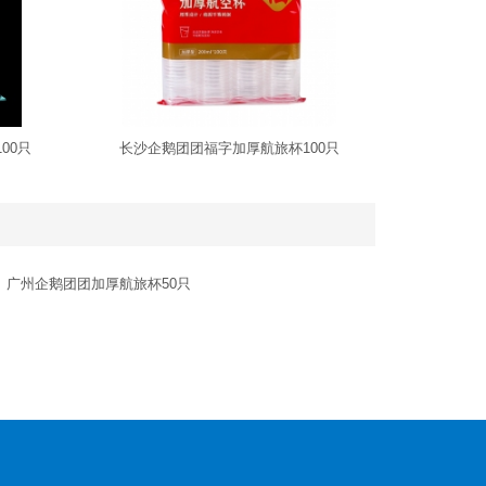
00只
长沙企鹅团团福字加厚航旅杯100只
广州企鹅团团加厚航旅杯50只