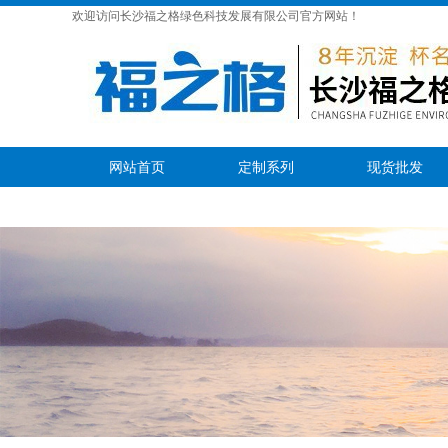
欢迎访问长沙福之格绿色科技发展有限公司官方网站！
网站首页
定制系列
现货批发
在线留言
联系我们