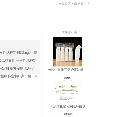
当前位置：
网站首页
>
大家都在看
次性纸杯定制印Logo
培
公纸杯案例 一次性纸杯定
定制 纸杯定制 纸杯子
长沙中国珠宝 客户定制纸杯案例
性纸杯定制厂家价格
9
长沙婚礼馆 定制纸杯案例