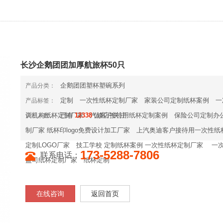
长沙企鹅团团加厚航旅杯50只
企鹅团团塑杯塑碗系列
产品分类：
定制
一次性纸杯定制厂家
家装公司定制纸杯案例
一
产品标签：
训机构纸杯定制厂家
已有
12338
汽修店接待用纸杯定制案例
位客户关注
保险公司定制办
关注人数：
制厂家 纸杯印logo免费设计加工厂家
上汽奥迪客户接待用一次性纸杯
定制LOGO厂家
技工学校 定制纸杯案例 一次性纸杯定制厂家
一次
173-5288-7806
联系电话：
盎司纸杯定制厂家
纸杯定制
在线咨询
返回首页