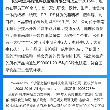
长沙福之格绿色科技发展有限公司
成立于2016年，现
有在职员工80余人，是一家集研发、设计、生产、销售为
一体的
纸杯
、纸碗、PP、PS材质的
塑料杯
、塑料碟、封
口杯、水晶套件的餐饮用具******生产厂家。公司位于湖南
浏阳经济技术开发区昌平路以东，交通发达，地理位置便
捷，是湖南地区一次性纸塑餐饮产品的生产企业。 公司拥
有一大批******人才（其中研究生2人，本科生8人，大专
生15人），从产品设计到印刷，成型到包装，已积累了丰
富的产销经验和一整套完善的品质控制体系。福之格生产
的所有产品均通过IS09001:2015与QS绿色认证，符合国
家食品卫生包装标准。
Powered by
长沙福之格绿色科技发展有限公司
版权所有 ©
2008-2016, All right reserved
湘ICP备19008773号
免责声明:本网站全力支持关于《中华人民共和国广告法》实施
的“极限化违禁词”相关规定，且已竭力规避使用“违禁词”。故即日
起凡本网站任意页面含有极限化及其他相关“违禁词”介绍的文字或