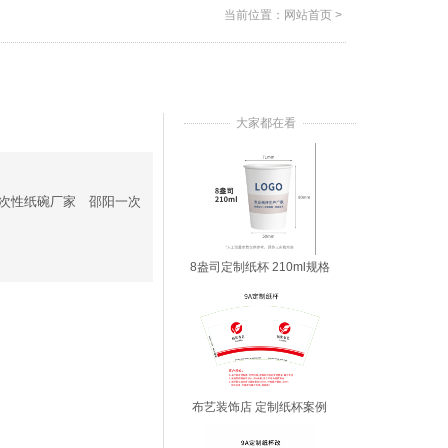
当前位置：
网站首页
>
大家都在看
次性纸碗厂家
邵阳一次
8盎司定制纸杯 210ml规格
布艺装饰店 定制纸杯案例