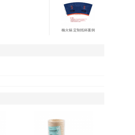
楠火锅 定制纸杯案例