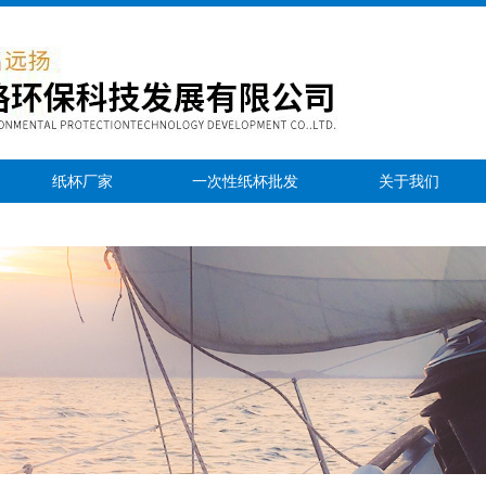
纸杯厂家
一次性纸杯批发
关于我们