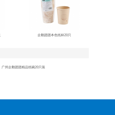
只
企鹅团团本色纸杯20只
广州企鹅团团精品纸碗20只装