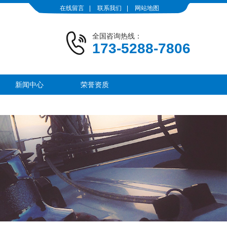
在线留言
|
联系我们
|
网站地图
全国咨询热线：
173-5288-7806
新闻中心
荣誉资质