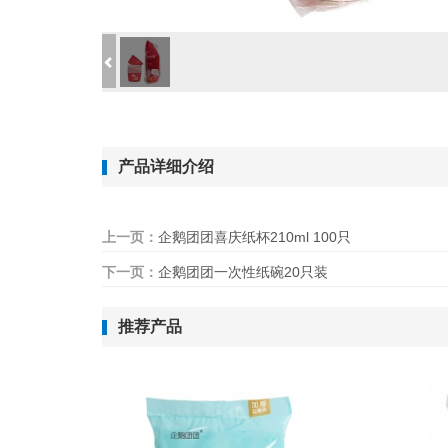
产品详细介绍
上一页：
企鹅团团喜庆纸杯210ml 100只
下一页：
企鹅团团一次性纸碗20只装
推荐产品