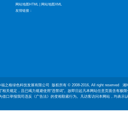
网站地图HTML
|
网站地图XML
友情链接：
沙福之格绿色科技发展有限公司
版权所有 © 2008-2016, All right reserved
湘I
词”相关规定，且已竭力规避使用“违禁词”。故即日起凡本网站任意页面含有极限
”为借口举报我司违反《广告法》的变相勒索行为。凡访客访问本网站，均表示