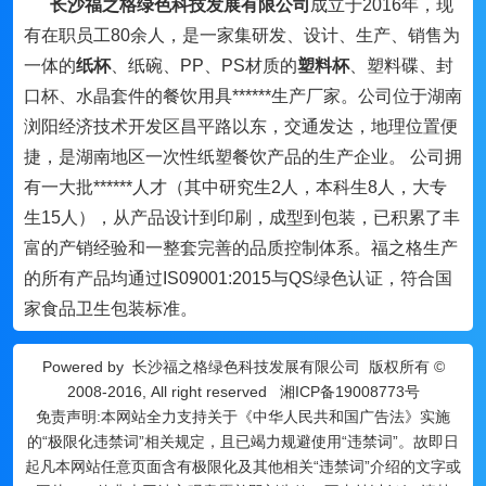
长沙福之格绿色科技发展有限公司
成立于2016年，现
有在职员工80余人，是一家集研发、设计、生产、销售为
一体的
纸杯
、纸碗、PP、PS材质的
塑料杯
、塑料碟、封
口杯、水晶套件的餐饮用具******生产厂家。公司位于湖南
浏阳经济技术开发区昌平路以东，交通发达，地理位置便
捷，是湖南地区一次性纸塑餐饮产品的生产企业。 公司拥
有一大批******人才（其中研究生2人，本科生8人，大专
生15人），从产品设计到印刷，成型到包装，已积累了丰
富的产销经验和一整套完善的品质控制体系。福之格生产
的所有产品均通过IS09001:2015与QS绿色认证，符合国
家食品卫生包装标准。
Powered by
长沙福之格绿色科技发展有限公司
版权所有 ©
2008-2016, All right reserved
湘ICP备19008773号
免责声明:本网站全力支持关于《中华人民共和国广告法》实施
的“极限化违禁词”相关规定，且已竭力规避使用“违禁词”。故即日
起凡本网站任意页面含有极限化及其他相关“违禁词”介绍的文字或