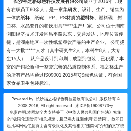
长沙福之格绿色科技发展有限公司
成立于2016年，现
有在职员工80余人，是一家集研发、设计、生产、销售为
一体的
纸杯
、纸碗、PP、PS材质的
塑料杯
、塑料碟、封
口杯、水晶套件的餐饮用具******生产厂家。公司位于湖南
浏阳经济技术开发区昌平路以东，交通发达，地理位置便
捷，是湖南地区一次性纸塑餐饮产品的生产企业。 公司拥
有一大批******人才（其中研究生2人，本科生8人，大专
生15人），从产品设计到印刷，成型到包装，已积累了丰
富的产销经验和一整套完善的品质控制体系。福之格生产
的所有产品均通过IS09001:2015与QS绿色认证，符合国
家食品卫生包装标准。
Powered by
长沙福之格绿色科技发展有限公司
版权所有 ©
2008-2016, All right reserved
湘ICP备19008773号
免责声明:本网站全力支持关于《中华人民共和国广告法》实施
的“极限化违禁词”相关规定，且已竭力规避使用“违禁词”。故即日
起凡本网站任意页面含有极限化及其他相关“违禁词”介绍的文字或