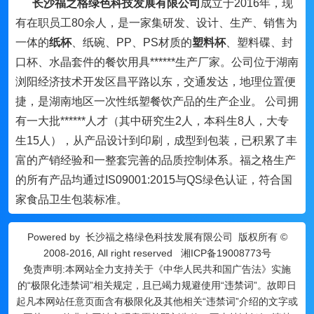
长沙福之格绿色科技发展有限公司
成立于2016年，现
有在职员工80余人，是一家集研发、设计、生产、销售为
一体的
纸杯
、纸碗、PP、PS材质的
塑料杯
、塑料碟、封
口杯、水晶套件的餐饮用具******生产厂家。公司位于湖南
浏阳经济技术开发区昌平路以东，交通发达，地理位置便
捷，是湖南地区一次性纸塑餐饮产品的生产企业。 公司拥
有一大批******人才（其中研究生2人，本科生8人，大专
生15人），从产品设计到印刷，成型到包装，已积累了丰
富的产销经验和一整套完善的品质控制体系。福之格生产
的所有产品均通过IS09001:2015与QS绿色认证，符合国
家食品卫生包装标准。
Powered by
长沙福之格绿色科技发展有限公司
版权所有 ©
2008-2016, All right reserved
湘ICP备19008773号
免责声明:本网站全力支持关于《中华人民共和国广告法》实施
的“极限化违禁词”相关规定，且已竭力规避使用“违禁词”。故即日
起凡本网站任意页面含有极限化及其他相关“违禁词”介绍的文字或