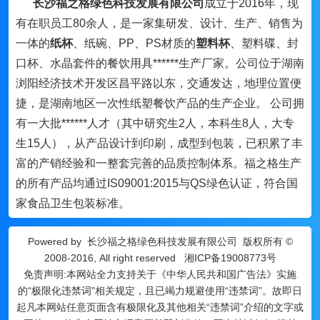
长沙福之格绿色科技发展有限公司
成立于2016年，现
有在职员工80余人，是一家集研发、设计、生产、销售为
一体的
纸杯
、纸碗、PP、PS材质的
塑料杯
、塑料碟、封
口杯、水晶套件的餐饮用具******生产厂家。公司位于湖南
浏阳经济技术开发区昌平路以东，交通发达，地理位置便
捷，是湖南地区一次性纸塑餐饮产品的生产企业。 公司拥
有一大批******人才（其中研究生2人，本科生8人，大专
生15人），从产品设计到印刷，成型到包装，已积累了丰
富的产销经验和一整套完善的品质控制体系。福之格生产
的所有产品均通过IS09001:2015与QS绿色认证，符合国
家食品卫生包装标准。
Powered by
长沙福之格绿色科技发展有限公司
版权所有 ©
2008-2016, All right reserved
湘ICP备19008773号
免责声明:本网站全力支持关于《中华人民共和国广告法》实施
的“极限化违禁词”相关规定，且已竭力规避使用“违禁词”。故即日
起凡本网站任意页面含有极限化及其他相关“违禁词”介绍的文字或