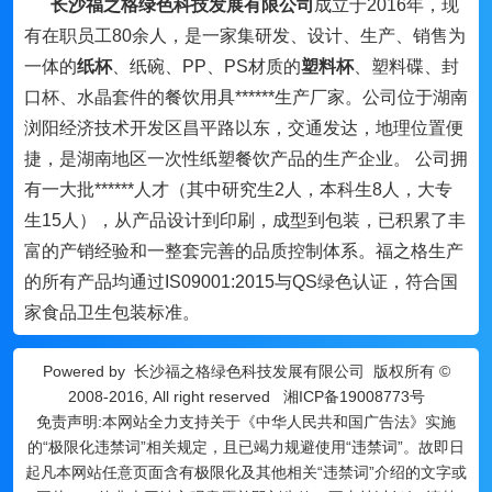
长沙福之格绿色科技发展有限公司
成立于2016年，现
有在职员工80余人，是一家集研发、设计、生产、销售为
一体的
纸杯
、纸碗、PP、PS材质的
塑料杯
、塑料碟、封
口杯、水晶套件的餐饮用具******生产厂家。公司位于湖南
浏阳经济技术开发区昌平路以东，交通发达，地理位置便
捷，是湖南地区一次性纸塑餐饮产品的生产企业。 公司拥
有一大批******人才（其中研究生2人，本科生8人，大专
生15人），从产品设计到印刷，成型到包装，已积累了丰
富的产销经验和一整套完善的品质控制体系。福之格生产
的所有产品均通过IS09001:2015与QS绿色认证，符合国
家食品卫生包装标准。
Powered by
长沙福之格绿色科技发展有限公司
版权所有 ©
2008-2016, All right reserved
湘ICP备19008773号
免责声明:本网站全力支持关于《中华人民共和国广告法》实施
的“极限化违禁词”相关规定，且已竭力规避使用“违禁词”。故即日
起凡本网站任意页面含有极限化及其他相关“违禁词”介绍的文字或