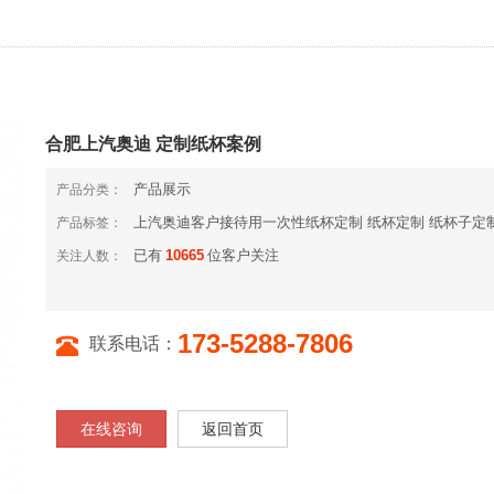
合肥上汽奥迪 定制纸杯案例
产品展示
产品分类：
上汽奥迪客户接待用一次性纸杯定制 纸杯定制 纸杯子定制
产品标签：
已有
10665
位客户关注
关注人数：
173-5288-7806
联系电话：
在线咨询
返回首页