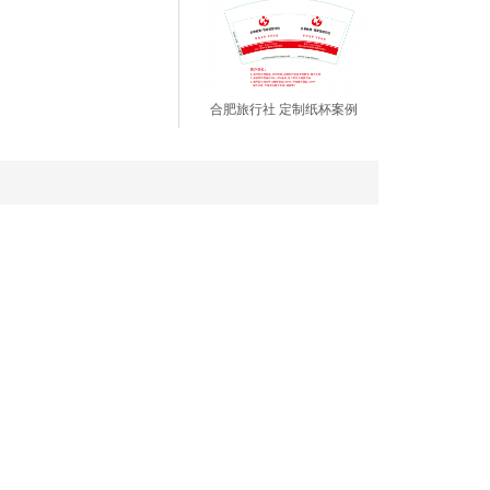
合肥旅行社 定制纸杯案例