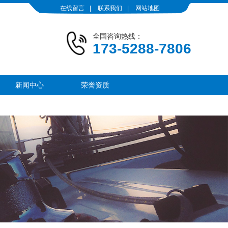
在线留言
|
联系我们
|
网站地图
全国咨询热线：
173-5288-7806
新闻中心
荣誉资质