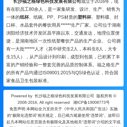
长沙福之格绿色科技发展有限公司
成立于2016年，现
有在职员工80余人，是一家集研发、设计、生产、销售为
一体的
纸杯
、纸碗、PP、PS材质的
塑料杯
、塑料碟、封
口杯、水晶套件的餐饮用具******生产厂家。公司位于湖南
浏阳经济技术开发区昌平路以东，交通发达，地理位置便
捷，是湖南地区一次性纸塑餐饮产品的生产企业。 公司拥
有一大批******人才（其中研究生2人，本科生8人，大专
生15人），从产品设计到印刷，成型到包装，已积累了丰
富的产销经验和一整套完善的品质控制体系。福之格生产
的所有产品均通过IS09001:2015与QS绿色认证，符合国
家食品卫生包装标准。
Powered by
长沙福之格绿色科技发展有限公司
版权所有 ©
2008-2016, All right reserved
湘ICP备19008773号
免责声明:本网站全力支持关于《中华人民共和国广告法》实施
的“极限化违禁词”相关规定，且已竭力规避使用“违禁词”。故即日
起凡本网站任意页面含有极限化及其他相关“违禁词”介绍的文字或