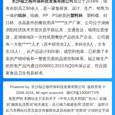
长沙福之格环保科技发展有限公司
成立于2016年，现
有在职员工80余人，是一家集研发、设计、生产、销售为
一体的
纸杯
、纸碗、PP、PS材质的
塑料杯
、塑料碟、封
口杯、水晶套件的餐饮用具******生产厂家。公司位于湖南
浏阳经济技术开发区昌平路以东，交通发达，地理位置便
捷，是湖南地区一次性纸塑餐饮产品的生产企业。 公司拥
有一大批******人才（其中研究生2人，本科生8人，大专
生15人），从产品设计到印刷，成型到包装，已积累了丰
富的产销经验和一整套完善的品质控制体系。福之格生产
的所有产品均通过IS09001:2015与QS环保认证，符合国
家食品卫生包装标准。
Powered by
长沙福之格环保科技发展有限公司
版权所有 ©
2008-2016, All right reserved
湘ICP备19008773号
免责声明:本网站全力支持关于《中华人民共和国广告法》实施
的“极限化违禁词”相关规定，且已竭力规避使用“违禁词”。故即日
起凡本网站任意页面含有极限化及其他相关“违禁词”介绍的文字或