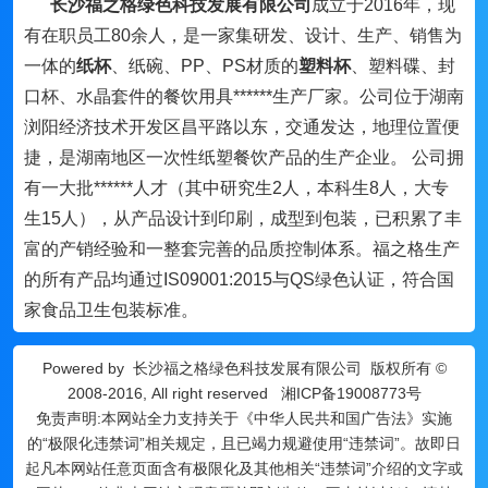
长沙福之格绿色科技发展有限公司
成立于2016年，现
有在职员工80余人，是一家集研发、设计、生产、销售为
一体的
纸杯
、纸碗、PP、PS材质的
塑料杯
、塑料碟、封
口杯、水晶套件的餐饮用具******生产厂家。公司位于湖南
浏阳经济技术开发区昌平路以东，交通发达，地理位置便
捷，是湖南地区一次性纸塑餐饮产品的生产企业。 公司拥
有一大批******人才（其中研究生2人，本科生8人，大专
生15人），从产品设计到印刷，成型到包装，已积累了丰
富的产销经验和一整套完善的品质控制体系。福之格生产
的所有产品均通过IS09001:2015与QS绿色认证，符合国
家食品卫生包装标准。
Powered by
长沙福之格绿色科技发展有限公司
版权所有 ©
2008-2016, All right reserved
湘ICP备19008773号
免责声明:本网站全力支持关于《中华人民共和国广告法》实施
的“极限化违禁词”相关规定，且已竭力规避使用“违禁词”。故即日
起凡本网站任意页面含有极限化及其他相关“违禁词”介绍的文字或