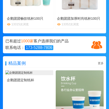
企鹅团团畅饮纸杯100只
企鹅团团加厚时尚纸杯100只
13315次浏览
13352次浏览
已有超过
1000家
客户选择我们的产品
联系电话：
173-5288-7806
精品案例
更多
企鹅团团定制纸杯