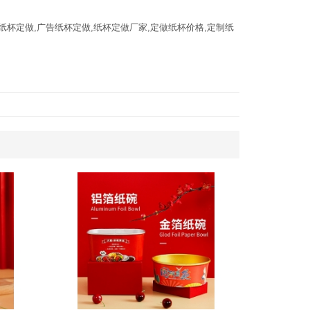
告纸杯定做,广告纸杯定做,纸杯定做厂家,定做纸杯价格,定制纸