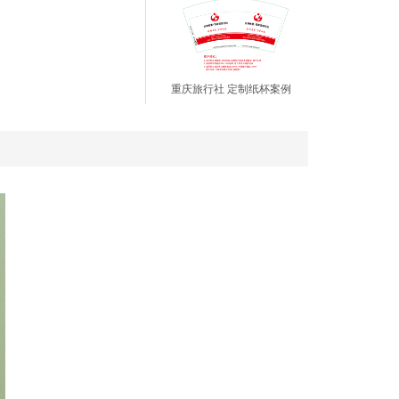
重庆旅行社 定制纸杯案例