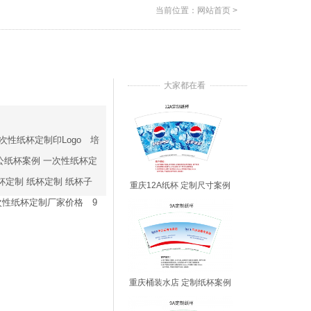
当前位置：
网站首页
>
大家都在看
次性纸杯定制印Logo
培
公纸杯案例 一次性纸杯定
定制 纸杯定制 纸杯子
重庆12A纸杯 定制尺寸案例
性纸杯定制厂家价格
9
重庆桶装水店 定制纸杯案例