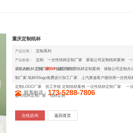
重庆定制纸杯
定制系列
产品分类：
定制
一次性纸杯定制厂家
家装公司定制纸杯案例
一
产品标签：
训机构纸杯定制厂家
已有
20304
汽修店接待用纸杯定制案例
位客户关注
保险公司定制办
关注人数：
制厂家 纸杯印logo免费设计加工厂家
上汽奥迪客户接待用一次性纸杯
定制LOGO厂家
技工学校 定制纸杯案例 一次性纸杯定制厂家
一次
173-5288-7806
联系电话：
盎司纸杯定制厂家
纸杯定制
在线咨询
返回首页