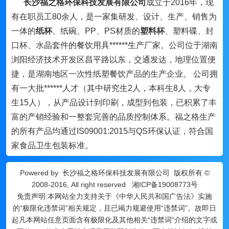
长沙福之格环保科技发展有限公司
成立于2016年，现
有在职员工80余人，是一家集研发、设计、生产、销售为
一体的
纸杯
、纸碗、PP、PS材质的
塑料杯
、塑料碟、封
口杯、水晶套件的餐饮用具******生产厂家。公司位于湖南
浏阳经济技术开发区昌平路以东，交通发达，地理位置便
捷，是湖南地区一次性纸塑餐饮产品的生产企业。 公司拥
有一大批******人才（其中研究生2人，本科生8人，大专
生15人），从产品设计到印刷，成型到包装，已积累了丰
富的产销经验和一整套完善的品质控制体系。福之格生产
的所有产品均通过IS09001:2015与QS环保认证，符合国
家食品卫生包装标准。
Powered by
长沙福之格环保科技发展有限公司
版权所有 ©
2008-2016, All right reserved
湘ICP备19008773号
免责声明:本网站全力支持关于《中华人民共和国广告法》实施
的“极限化违禁词”相关规定，且已竭力规避使用“违禁词”。故即日
起凡本网站任意页面含有极限化及其他相关“违禁词”介绍的文字或