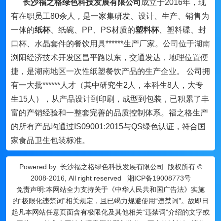
长沙福之格绿色科技发展有限公司
成立于2016年，现
有在职员工80余人，是一家集研发、设计、生产、销售为
一体的
纸杯
、纸碗、PP、PS材质的
塑料杯
、塑料碟、封
口杯、水晶套件的餐饮用具******生产厂家。公司位于湖南
浏阳经济技术开发区昌平路以东，交通发达，地理位置便
捷，是湖南地区一次性纸塑餐饮产品的生产企业。 公司拥
有一大批******人才（其中研究生2人，本科生8人，大专
生15人），从产品设计到印刷，成型到包装，已积累了丰
富的产销经验和一整套完善的品质控制体系。福之格生产
的所有产品均通过IS09001:2015与QS绿色认证，符合国
家食品卫生包装标准。
Powered by
长沙福之格绿色科技发展有限公司
版权所有 ©
2008-2016, All right reserved
湘ICP备19008773号
免责声明:本网站全力支持关于《中华人民共和国广告法》实施
的“极限化违禁词”相关规定，且已竭力规避使用“违禁词”。故即日
起凡本网站任意页面含有极限化及其他相关“违禁词”介绍的文字或