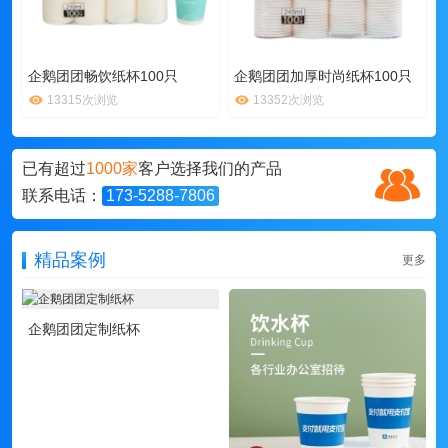
企鹅团团畅饮纸杯100只
企鹅团团加厚时尚纸杯100只
13315次浏览
13352次浏览
已有超过
1000家
客户选择我们的产品
联系电话：
173-5288-7806
精品案例
更多
企鹅团团定制纸杯