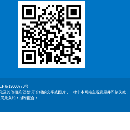
CP备19008773号
化及其他相关“违禁词”介绍的文字或图片，一律非本网站主观意愿并即刻失效，
认同此条约！感谢配合！