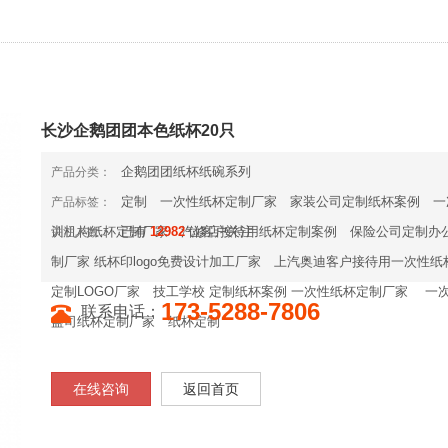
长沙企鹅团团本色纸杯20只
企鹅团团纸杯纸碗系列
产品分类：
定制
一次性纸杯定制厂家
家装公司定制纸杯案例
一
产品标签：
训机构纸杯定制厂家
已有
12982
汽修店接待用纸杯定制案例
位客户关注
保险公司定制办
关注人数：
制厂家 纸杯印logo免费设计加工厂家
上汽奥迪客户接待用一次性纸杯
定制LOGO厂家
技工学校 定制纸杯案例 一次性纸杯定制厂家
一次
173-5288-7806
联系电话：
盎司纸杯定制厂家
纸杯定制
在线咨询
返回首页