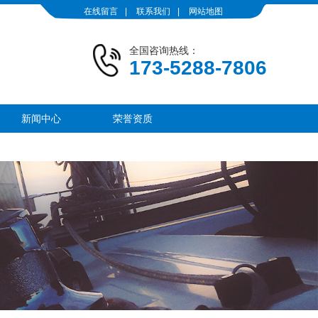
在线留言
|
联系我们
|
网站地图
全国咨询热线：
173-5288-7806
新闻中心
荣誉资质