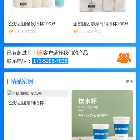
企鹅团团畅饮纸杯100只
企鹅团团加厚时尚纸杯100只
13315次浏览
13352次浏览
已有超过
1000家
客户选择我们的产品
联系电话：
173-5288-7806
精品案例
更多
企鹅团团定制纸杯