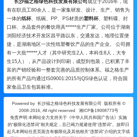
长沙福之格绿色科技发展有限公司
成立于2016年，现
有在职员工80余人，是一家集研发、设计、生产、销售为
一体的
纸杯
、纸碗、PP、PS材质的
塑料杯
、塑料碟、封
口杯、水晶套件的餐饮用具******生产厂家。公司位于湖南
浏阳经济技术开发区昌平路以东，交通发达，地理位置便
捷，是湖南地区一次性纸塑餐饮产品的生产企业。 公司拥
有一大批******人才（其中研究生2人，本科生8人，大专
生15人），从产品设计到印刷，成型到包装，已积累了丰
富的产销经验和一整套完善的品质控制体系。福之格生产
的所有产品均通过IS09001:2015与QS绿色认证，符合国
家食品卫生包装标准。
Powered by
长沙福之格绿色科技发展有限公司
版权所有 ©
2008-2016, All right reserved
湘ICP备19008773号
免责声明:本网站全力支持关于《中华人民共和国广告法》实施
的“极限化违禁词”相关规定，且已竭力规避使用“违禁词”。故即日
起凡本网站任意页面含有极限化及其他相关“违禁词”介绍的文字或