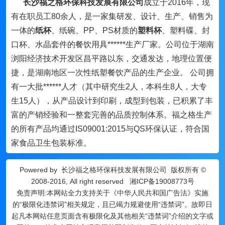
长沙福之格环保科技发展有限公司
成立于2016年，现
有在职员工80余人，是一家集研发、设计、生产、销售为
一体的
纸杯
、纸碗、PP、PS材质的
塑料杯
、塑料碟、封
口杯、水晶套件的餐饮用具******生产厂家。公司位于湖南
浏阳经济技术开发区昌平路以东，交通发达，地理位置便
捷，是湖南地区一次性纸塑餐饮产品的生产企业。 公司拥
有一大批******人才（其中研究生2人，本科生8人，大专
生15人），从产品设计到印刷，成型到包装，已积累了丰
富的产销经验和一整套完善的品质控制体系。福之格生产
的所有产品均通过IS09001:2015与QS环保认证，符合国
家食品卫生包装标准。
Powered by
长沙福之格环保科技发展有限公司
版权所有 ©
2008-2016, All right reserved
湘ICP备19008773号
免责声明:本网站全力支持关于《中华人民共和国广告法》实施
的“极限化违禁词”相关规定，且已竭力规避使用“违禁词”。故即日
起凡本网站任意页面含有极限化及其他相关“违禁词”介绍的文字或